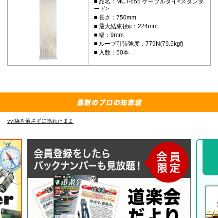
品名：MCT-655 ケーブルタイ<スタンダ
ード>
長さ：750mm
最大結束径φ：224mm
幅：9mm
ループ引張強度：779N(79.5kgf)
入数：50本
vvf線を解さずに捻れたまま
E