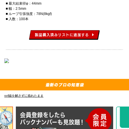
最大結束径φ：44mm
幅：2.5mm
ループ引張強度：78N(8kgf)
入数：100本
vvf線を解さずに捻れたまま
E