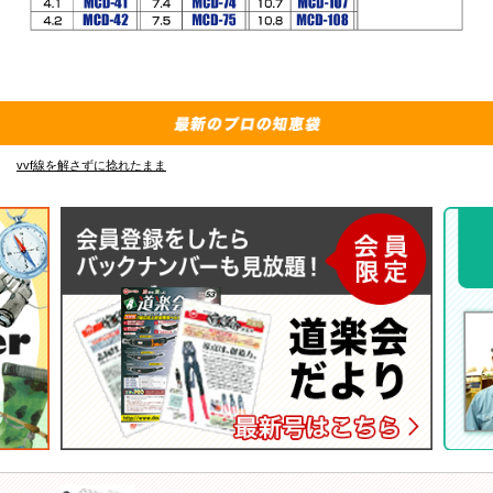
f線を解さずに捻れたまま
E-4835 