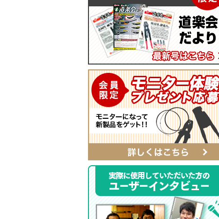
マイティープーラー
SmartShuttoシリーズ
自動ポンチ
電工ジョイント
ソフトフィットシリーズ
全ネジレンチ・ソケット
SmartEdgeシリーズ
LEDライト
ハイクオリティ・レザーシリーズ
カチッとホルダー
レザーシリーズ ナチュラル&ブラッ
タイプ
レザーシリーズ
ベルト
αシリーズ
タフロン電工ポケット
ハンマーホルダー
ポケットバッグ