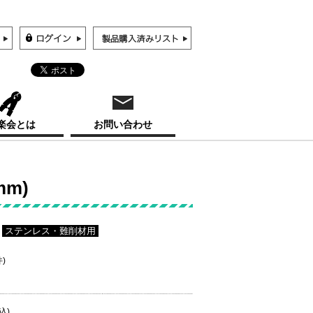
楽会とは
お問い合わせ
mm)
ステンレス・難削材用
件)
込)