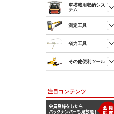
ホールソー
SHランナー
フルハーネス
車搭載用収納シス
パンチダウンツール
ボードプラグ
テム
鋸
ステップドリル・テーパードリル
ケーブルキャッチャー
柱上安全帯用ベルト
アンカー
ペンチ
フロアーキャビネット
ホールソー・ステップドリルセット
測定工具
ケーブルグリップ
幅広柱上安全帯用ベルト
リベット
ニッパー
コンテナラック
油圧フリーパンチ
入線補助具
ロック機能付巻取式墜落制止用器具
検電器・配線チェッカー
ビス
省力工具
ドライバー
サイドラック
電線リール・ドラムローラー・ウイ
ビット
ワークポジショニング用連結ベルト
チ
レベル
ケーブルタイ
ドライバービット
ダイヤモンドカッター・タイルカッ
軽トラ幌フレーム
ベルトスリング
電動ウインチ用ロープ
ー
柱上安全帯用ランヤード
その他便利ツール
メジャー
圧着端子ミニパック
ドリルチャック・シャンクアダプタ
充電式バンドソーブレード
ハレー(軽量型張線機)
スチールワイヤー
セフティロープ
下地さがし
その他便利ツール
六角棒スパナセット
切削スプレー
プラロック
入線潤滑剤・除去剤
補助帯
延長コード
ラチェットレンチ
注目コンテンツ
F1ライン
後付ショルダーベルト
脚立ソックス
ソケットレンチセット
よび線グリップ
Shuttoシリーズ
サビ取りスプレー
モンキレンチ