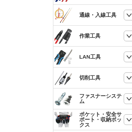
電気工事士技能試験工具セット
ケーブルカッター
通線・入線工具
手動油圧圧着工具
ワイヤーカッター
MC4端子用圧着工具
スネークラインシリーズ
作業工具
ハードカッター
フェルール端子 圧着工具
Jetラインシリーズ
切断・パンチ
LAN工具
通線収納ケース
ストリッパー
ジョイントライン
モジュラー圧着工具
切削工具
電工ペンチ
スーパーカーボン
LANケーブルストリッパー
カッター
ドリル
ファスナーシステ
スーパースネーク
モジュラープラグ
ム
電工ナイフ
ドリルセット
スーパーイエロー
モジュラープラグカバー
ポケット・安全サ
コンクリート・ALC用プラグ
電工レンチ/ダクトレンチハンマー
ポート・収納ボッ
DPドリル
バケットランナー
クス
LANツールキット
ボードリベッター
電気工事用鋏