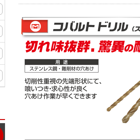
ン
タ
ー